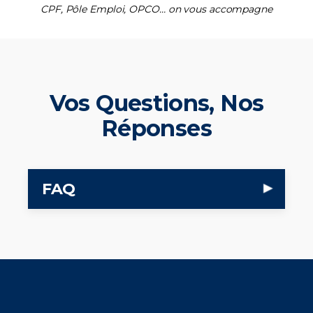
CPF, Pôle Emploi, OPCO… on vous accompagne
Vos Questions, Nos
Réponses
FAQ
▾
Quels sont les prérequis pour intégrer
+
la formation ?
Aucun diplôme préalable n'est requis.
Comment se déroule la formation au
L'admission se fait sur entretien de
+
quotidien ?
motivation et test de culture générale.