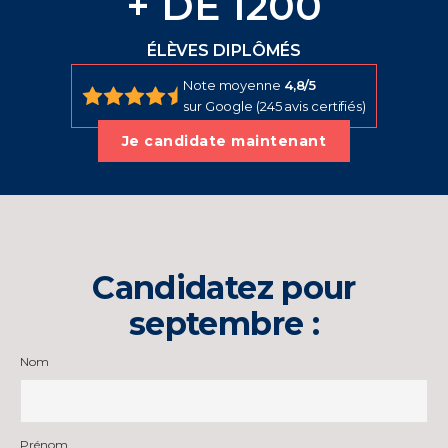
+ DE 1200
ÉLÈVES DIPLÔMÉS
Note moyenne
4,8/5
sur Google (245 avis certifiés)
Je candidate maintenant
Candidatez pour
septembre :
Nom
Prénom