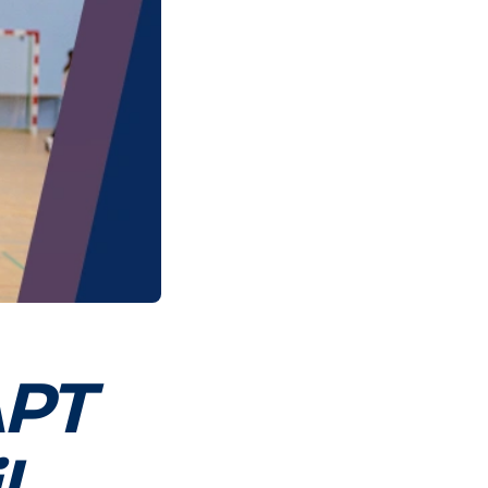
APT
l