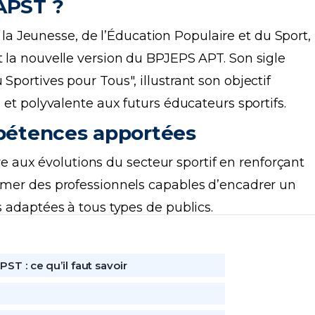
APST ?
la Jeunesse, de l’Éducation Populaire et du Sport,
t la nouvelle version du BPJEPS APT. Son sigle
Sportives pour Tous", illustrant son objectif
e et polyvalente aux futurs éducateurs sportifs.
mpétences apportées
aux évolutions du secteur sportif en renforçant
ormer des professionnels capables d’encadrer un
s adaptées à tous types de publics.
 formation apporte :
tences : les diplômés bénéficient d’une formatio
: ce qu’il faut savoir
t d’animation sportive.
e met davantage l’accent sur la préparation phys