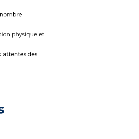
d nombre
tion physique et
 attentes des
s