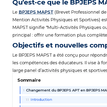
Qu’est-ce que le BPJEPS M
Le
BPJEPS MAPST
(Brevet Professionnel de 
Mention Activités Physiques et Sportives) es
MAPST signifie "Multi-Activités Physiques ou 
principal : offrir une formation plus complèt
Objectifs et nouvelles co
Le BPJEPS MAPST a été conçu pour répondre 
les compétences des éducateurs. Il vise à f
large panel d’activités physiques et sportive
Par rapport au
BPJEPS APT
, cette nouvelle
Sommaire
Une meilleure reconnaissance des compé
Changement du BPJEPS APT en BPJEPS MAPST 
1
approfondie en matière d’encadrement e
Introduction
1.1
Une approche plus globale : le programm