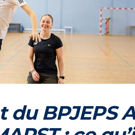
 du BPJEPS 
APST : ce qu’i