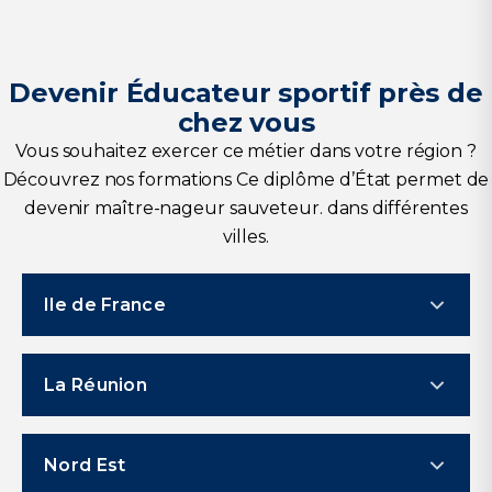
adaptées
Création ou gestion de sa propre entreprise
dans le sport
Devenir
Éducateur sportif
près de
chez vous
Vous souhaitez exercer ce métier dans votre région ?
Découvrez nos formations Ce diplôme d’État permet de
devenir maître-nageur sauveteur. dans différentes
villes.
Ile de France
BPJEPS MAPST (ex BPJEPS APT) À
La Réunion
NANTERRE
Paris-Nanterre
BPJEPS MAPST (ex BPJEPS APT) à SAINT-
Nord Est
ANDRÉ