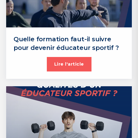
BPJEPS MAPST (ex BPJEPS APT) à Tours
Tours
BPJEPS MAPST (ex BPJEPS APT) à Limoges
Limoges
Quelle formation faut-il suivre
pour devenir éducateur sportif ?
Lire l'article