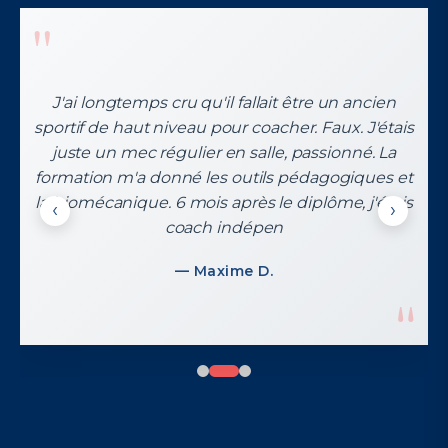
"
J'ai longtemps cru qu'il fallait être un ancien
sportif de haut niveau pour coacher. Faux. J'étais
juste un mec régulier en salle, passionné. La
“
formation m'a donné les outils pédagogiques et
la biomécanique. 6 mois après le diplôme, j'étais
‹
›
coach indépen
"
— Maxime D.
"