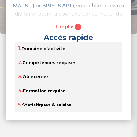
MAPST (ex-BPJEPS APT)
, vous obtiendrez un
diplôme reconnu pour exercer ce métier de
terrain, accessible dès 18 ans et en forte
Lire plus
demande.
Accès rapide
1.
Domaine d'activité
2.
Compétences requises
3.
Où exercer
4.
Formation requise
5.
Statistiques & salaire