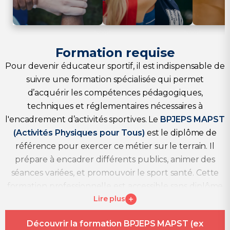
Formation requise
Pour devenir éducateur sportif, il est indispensable de
suivre une formation spécialisée qui permet
d’acquérir les compétences pédagogiques,
techniques et réglementaires nécessaires à
l'encadrement d’activités sportives. Le
BPJEPS MAPST
(Activités Physiques pour Tous)
est le diplôme de
référence pour exercer ce métier sur le terrain. Il
prépare à encadrer différents publics, animer des
séances variées, et promouvoir le sport santé. Cette
formation professionnelle est accessible sans diplôme
Lire plus
universitaire, et constitue une alternative concrète
aux études de
STAPS
.
Découvrir la formation BPJEPS MAPST (ex