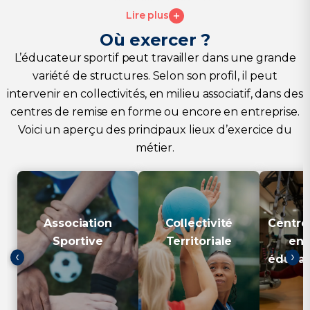
Lire plus
Qualités pédagogiques et sens de l’adaptation
Capacité à concevoir des séances variées et
Où exercer ?
progressives
L’éducateur sportif peut travailler dans une grande
Compétences relationnelles et travail en équipe
variété de structures. Selon son profil, il peut
Maîtrise des enjeux de la prévention et du sport
intervenir en collectivités, en milieu associatif, dans des
santé
centres de remise en forme ou encore en entreprise.
Voici un aperçu des principaux lieux d’exercice du
métier.
L’éducateur sportif exerce
L'éducateur sportif peut
L'éduc
, où
association sportive
en
collectivité
exercer dans une
cen
il conçoit et anime des
, en développant
territoriale
, où il
séances pour différents
des activités physiques de
en
Association
Collectivité
Centre
publics, tout en
proximité, souvent en lien
adaptée
transmettant les valeurs
avec les services municipaux
bien-êt
Sportive
Territoriale
en 
éducatives et citoyennes du
et les politiques locales.
reprise d
‹
›
sport.
éducat