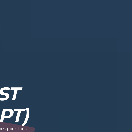
ST
PT)
ves pour Tous