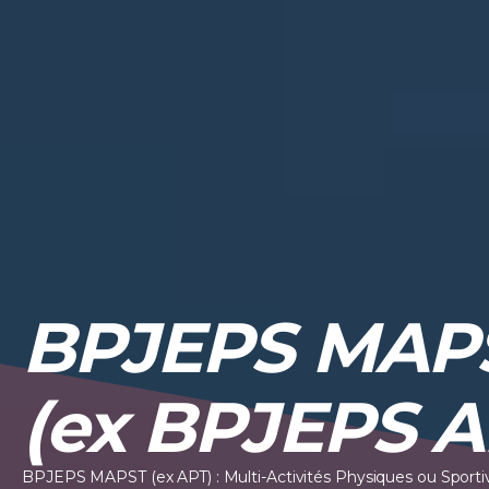
BPJEPS MAP
(ex BPJEPS A
BPJEPS MAPST (ex APT) : Multi-Activités Physiques ou Sporti