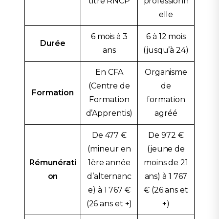
titre RNCP
professionn
elle
6 mois à 3
6 à 12 mois
Durée
ans
(jusqu’à 24)
En CFA
Organisme
(Centre de
de
Formation
Formation
formation
d’Apprentis)
agréé
De 477 €
De 972 €
(mineur en
(jeune de
Rémunérati
1ère année
moins de 21
on
d’alternanc
ans) à 1 767
e) à 1 767 €
€ (26 ans et
(26 ans et +)
+)