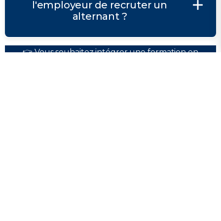
l'employeur de recruter un
alternant ?
👉 Vous souhaitez intégrer une formation en
alternance dans le secteur du sport ou du marketing
? Rejoignez l'IPMS dans l'une de nos formations en
alternance et lancez votre carrière dès maintenant !
Devenez alternant dans le
sport
Nos formations vous donnent les outils pour
guider, motiver et transformer.
S'inscrire