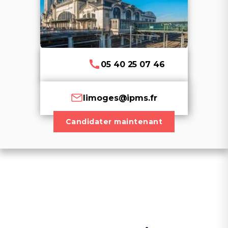
d’avoir de l’entraînement et une
préparation pour réussir les tests physiques
d’entrée en formation.
05 40 25 07 46
Multi-activités :
Sports de raquettes
Sports de combat
limoges@ipms.fr
Sports collectifs & individuels
Sports en pleine nature
Candidater maintenant
Préparation physique :
Cours collectifs
Cardio-training
Étirements
Musculation
Initiation à l’haltérophilie
Stages en entreprise