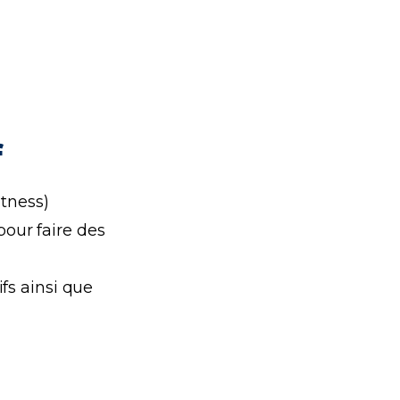
f
itness)
pour faire des
ifs ainsi que