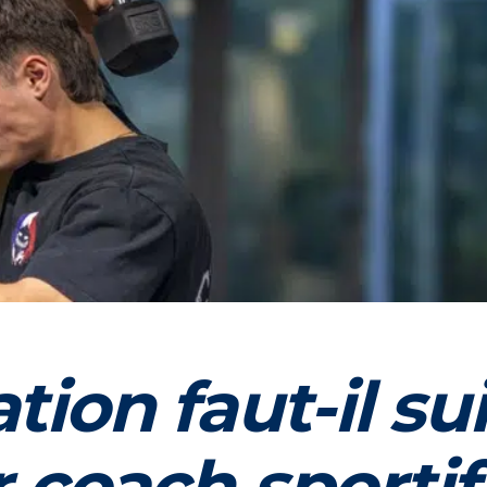
ion faut-il su
 coach sportif