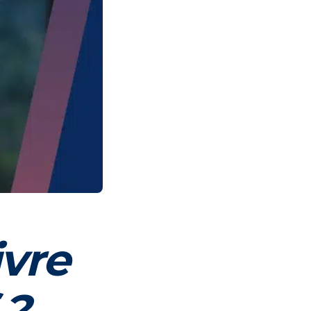
ivre
 ?